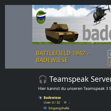
BATTLEFIELD 1942 –
BADEWIESE
🎧 Teamspeak Serve
Hier kannst du unseren Teamspeak 3 Se
Badewiese
User: 0 / 32
⟳
◌
Eingangshalle