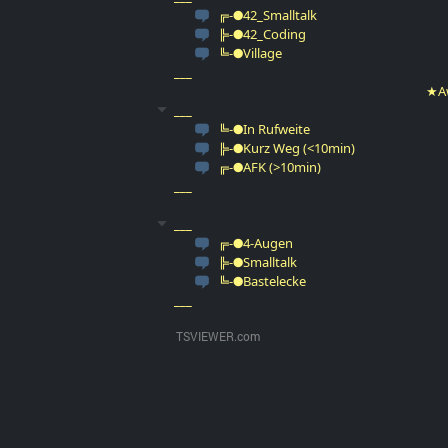
╔-●42_Smalltalk
╠-●42_Coding
╚-●Village
___
★Aw
___
╚-●In Rufweite
╠-●Kurz Weg (<10min)
╔-●AFK (>10min)
___
___
╔-●4-Augen
╠-●Smalltalk
╚-●Bastelecke
___