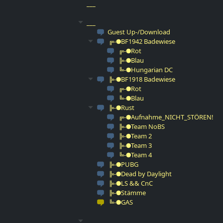
___
___
Guest Up-/Download
╔-●BF1942 Badewiese
╔-●Rot
╠-●Blau
╚-●Hungarian DC
╠-●BF1918 Badewiese
╔-●Rot
╚-●Blau
╠-●Rust
╔-●Aufnahme_NICHT_STÖREN!
╠-●Team NoBS
╠-●Team 2
╠-●Team 3
╚-●Team 4
╠-●PUBG
╠-●Dead by Daylight
╠-●LS && CnC
╠-●Stämme
╚-●GAS
___